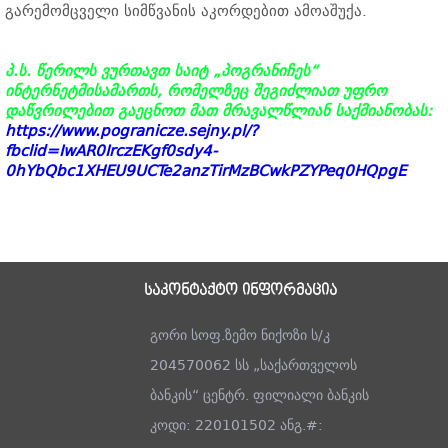
გარემომცველი სიმწვანის აკორდებით ამოაშუქა.
პ.ს. წერილს ვურთავთ საიტ „პოგრანიჩეს“
ინტერნეტმისამართს, რომელზეც შეგიძლიათ უფრო
დაწვრილებით გაეცნოთ მათ მრავალწლიან საქმიანობას:
https://www.pogranicze.sejny.pl/?
fbclid=IwAR0IrczEKgf0sdy4-
0hYbQbc1XHEU9UCTe2anzTirMzBCwkPZYPeq0HQpgE
საკონტაქტო ინფორმაცია
გორი სოფ.ზემო ნიქოზი ს/კ
204570062 სს „საქართველოს
ბანკის“ ცენტრ. ფილიალი ბანკის
კოდი: 220101502 ანგ.#: