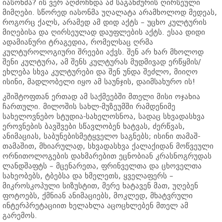
იასონმა? ის ვერ აღმოჩნდა ამ საგანძურის ღირსეული
მიმღები. სწორედ იასონმა უღალატა არამხოლოდ მედეას,
როგორც ქალს, არამედ ამ დიდ აქტს – უცხო კულტურის
მიღებისა და ღირსეულად დაუფლების აქტს. ესაა დიდი
ადამიანური ტრაგედია, რომელსაც ღრმა
კულტუროლოგიური შრეები აქვს. შენ არ ხარ მხოლოდ
შენი კულტურა, ამ შენს კულტურას მუდმივად ერწყმის/
ეხლება სხვა კულტურები და შენ უნდა შეძლო, მიიღო
ისინი, მადლობელი იყო ამ საუნჯის, დაიმსახურო ის!
კშიშტოფთან ერთად ამ საქმეებში მთელი მისი ოჯახია
ჩართული. მილოშის სახლ-მუზეუმში რამდენიმე
სახელოვნებო სტუდია-სახელოსნოა, სადაც სხვადასხვა
ეროვნების ბავშვები სწავლობენ ხატვას, ძერწვას,
ანიმაციას, საბუნებისმეტყველო საგნებს; ისინი თამაშ-
თამაშით, მხიარულად, სხვადასხვა ქალაქიდან მოწვეული
ორნითოლოგების დახმარებით ეცნობიან კრასნოგრუდას
ლანდშაფტს – მცენარეთა, ფრინველთა და ცხოველთა
სახეობებს, ტბებსა და ხმელეთს, ყველაფერს –
მიკროსკოპული სიზუსტით, მერე ხატავენ მათ, უღებენ
ფოტოებს, ქმნიან ანიმაციებს, მოკლედ, მხატვრული
ინტერპრეტაციით ხელახლა აცოცხლებენ მთელ ამ
გარემოს.