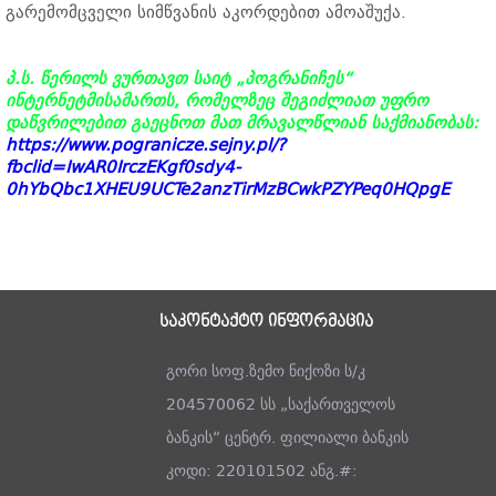
გარემომცველი სიმწვანის აკორდებით ამოაშუქა.
პ.ს. წერილს ვურთავთ საიტ „პოგრანიჩეს“
ინტერნეტმისამართს, რომელზეც შეგიძლიათ უფრო
დაწვრილებით გაეცნოთ მათ მრავალწლიან საქმიანობას:
https://www.pogranicze.sejny.pl/?
fbclid=IwAR0IrczEKgf0sdy4-
0hYbQbc1XHEU9UCTe2anzTirMzBCwkPZYPeq0HQpgE
საკონტაქტო ინფორმაცია
გორი სოფ.ზემო ნიქოზი ს/კ
204570062 სს „საქართველოს
ბანკის“ ცენტრ. ფილიალი ბანკის
კოდი: 220101502 ანგ.#: