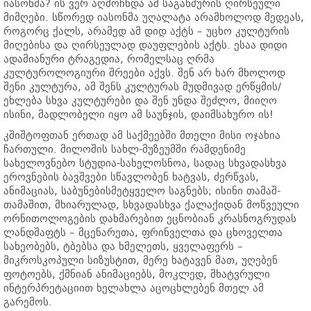
იასონმა? ის ვერ აღმოჩნდა ამ საგანძურის ღირსეული
მიმღები. სწორედ იასონმა უღალატა არამხოლოდ მედეას,
როგორც ქალს, არამედ ამ დიდ აქტს – უცხო კულტურის
მიღებისა და ღირსეულად დაუფლების აქტს. ესაა დიდი
ადამიანური ტრაგედია, რომელსაც ღრმა
კულტუროლოგიური შრეები აქვს. შენ არ ხარ მხოლოდ
შენი კულტურა, ამ შენს კულტურას მუდმივად ერწყმის/
ეხლება სხვა კულტურები და შენ უნდა შეძლო, მიიღო
ისინი, მადლობელი იყო ამ საუნჯის, დაიმსახურო ის!
კშიშტოფთან ერთად ამ საქმეებში მთელი მისი ოჯახია
ჩართული. მილოშის სახლ-მუზეუმში რამდენიმე
სახელოვნებო სტუდია-სახელოსნოა, სადაც სხვადასხვა
ეროვნების ბავშვები სწავლობენ ხატვას, ძერწვას,
ანიმაციას, საბუნებისმეტყველო საგნებს; ისინი თამაშ-
თამაშით, მხიარულად, სხვადასხვა ქალაქიდან მოწვეული
ორნითოლოგების დახმარებით ეცნობიან კრასნოგრუდას
ლანდშაფტს – მცენარეთა, ფრინველთა და ცხოველთა
სახეობებს, ტბებსა და ხმელეთს, ყველაფერს –
მიკროსკოპული სიზუსტით, მერე ხატავენ მათ, უღებენ
ფოტოებს, ქმნიან ანიმაციებს, მოკლედ, მხატვრული
ინტერპრეტაციით ხელახლა აცოცხლებენ მთელ ამ
გარემოს.