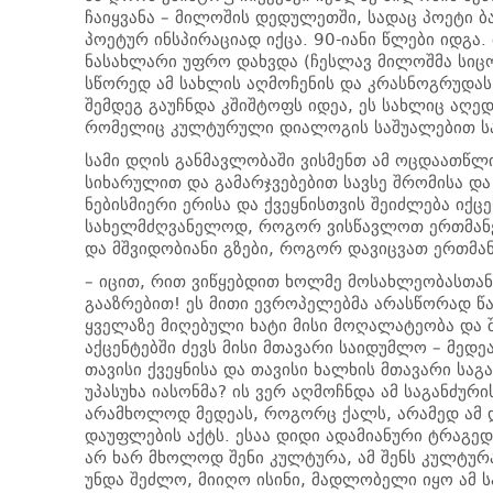
ჩაიყვანა – მილოშის დედულეთში, სადაც პოეტი 
პოეტურ ინსპირაციად იქცა. 90-იანი წლები იდგა
ნასახლარი უფრო დახვდა (ჩესლავ მილოშმა სიცო
სწორედ ამ სახლის აღმოჩენის და კრასნოგრუდა
შემდეგ გაუჩნდა კშიშტოფს იდეა, ეს სახლიც აღედ
რომელიც კულტურული დიალოგის საშუალებით სა
სამი დღის განმავლობაში ვისმენთ ამ ოცდაათწლ
სიხარულით და გამარჯვებებით სავსე შრომისა და
ნებისმიერი ერისა და ქვეყნისთვის შეიძლება იქც
სახელმძღვანელოდ, როგორ ვისწავლოთ ერთმანე
და მშვიდობიანი გზები, როგორ დავიცვათ ერთმა
– იცით, რით ვიწყებდით ხოლმე მოსახლეობასთან ს
გააზრებით! ეს მითი ევროპელებმა არასწორად წა
ყველაზე მიღებული ხატი მისი მოღალატეობა და 
აქცენტებში ძევს მისი მთავარი საიდუმლო – მედე
თავისი ქვეყნისა და თავისი ხალხის მთავარი საგ
უპასუხა იასონმა? ის ვერ აღმოჩნდა ამ საგანძუ
არამხოლოდ მედეას, როგორც ქალს, არამედ ამ 
დაუფლების აქტს. ესაა დიდი ადამიანური ტრაგე
არ ხარ მხოლოდ შენი კულტურა, ამ შენს კულტურა
უნდა შეძლო, მიიღო ისინი, მადლობელი იყო ამ სა