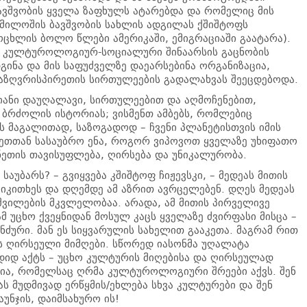
ბავშვობის ყველა ზაფხულს ატარებდა და რომელიც მის
. მილოშის ბავშვობის სახლის ადგილას ქშიშტოფს
ცხლის ბოლო წლები ამერიკაში, ემიგრაციაში გაატარა).
ს კულტუროლოგიურ-სოციალური შინაარსის გაცნობის
გინა და მის საფუძველზე დაეარსებინა ორგანიზაცია,
ზღვრისპირეთის სირთულეების გადალახვას შეეცდებოდა.
იანი დაუღალავი, სირთულეებით და აღმოჩენებით,
 ბრძოლის ისტორიას; ვისმენთ ამბებს, რომლებიც
ეს მაგალითად, საზოგადოდ – ჩვენი პლანეტისთვის იმის
თთან სასაუბრო ენა, როგორ ვიპოვოთ ყველაზე უხიფათო
ნეთის თავისუფლება, ღირსება და უნიკალურობა.
აუბარს? – გვიყვება კშიშტოფ ჩიჟევსკი, – მედეას მითის
იკითხეს და დღემდე ამ აზრით ავრცელებენ. დღეს მედეას
შვილების მკვლელობაა. არადა, ამ მითის პირველივე
ამ უცხო ქვეყნიდან მოსულ კაცს ყველაზე ძვირფასი მისცა –
ანძური. მან ეს სიყვარულის სახელით გააკეთა. მაგრამ რით
რის ღირსეული მიმღები. სწორედ იასონმა უღალატა
დიდ აქტს – უცხო კულტურის მიღებისა და ღირსეულად
დია, რომელსაც ღრმა კულტუროლოგიური შრეები აქვს. შენ
ს მუდმივად ერწყმის/ეხლება სხვა კულტურები და შენ
უნჯის, დაიმსახურო ის!