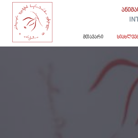
ანიმ
IN
მთავარი
სიახლეე