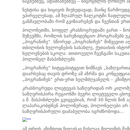
საგნებზეც, ადამიანებზეც – სიცოცხლის ღონიერ ა
ნესტისა და სიცივის მიუხედავად, მაინც წარმოუდგ
უპირველესად, ამ ზღაპრულ წალკოტში ჩაფლული ს
განმავლობაში რომ გვიზიარებენ და ჩვენთან ერ
პოლონეთში, სოფელ კრასნოგრუდაში ვართ – ნო
მუზეუმში, რომლის სარეზიდენციო პროგრამებს უ
„პოგრანიჩე“. სწორედ „პოგრანიჩეს“ მიწვევით 
თბილისის ხელოვნების სასახლე, ქუთაისის ისტორ
ხელოვნების სკოლა. თითოეული ჩვენგანი საკუთარ
პოლონელ მასპინძლებს.
„პოგრანიჩე“ სიტყვასიტყვით ნიშნავს „საზღვართ
დაარსებაც თავის დროზე ამ აზრმა და კონცეფცი
„პოგრანიჩეს“ ერთ-ერთ ხელმძღვანელს – კშიშტო
კრასნოგრუდა ლიეტუვას საზღვრიდან ორ კილომე
საზღვრისპირა რეგიონში ბევრი ლიეტუველი ცხოვ
ა.შ. მასპინძლები გვიყვებიან, რომ 30 წლის წინ
ლაპარაკობდნენ პოლონურად, პოლონელები არ ი
საზღვრისპირული დაძაბულობა იგრძნობოდა…
ამ დროს კშიშტოფ ჩიჟევსკი ჩესლავ მილოშის შემ