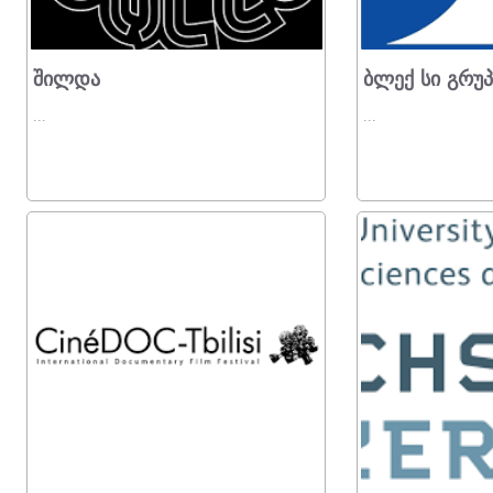
Შილდა
Ბლექ Სი Გრუპ
...
...