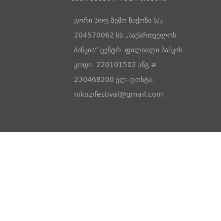
გორი სოფ.ზემო ნიქოზი ს/კ
204570062 სს „საქართველოს
ბანკის“ ცენტრ. ფილიალი ბანკის
კოდი: 220101502 ანგ.#:
230468200 ელ-ფოსტა:
nikozifestival@gmail.com