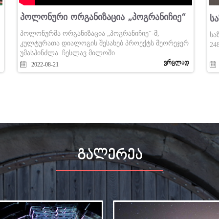
Პოლონური Ორგანიზაცია „პოგრანიჩიე“
Ს
პოლონურმა ორგანიზაცია „პოგრანიჩიე“-მ,
სა
კულტურათა დიალოგის შესახებ პროექტს მეორეჯერ
24
უმასპინძლა. ჩესლავ მილოში...
ვრცლად
2022-08-21
გალერეა