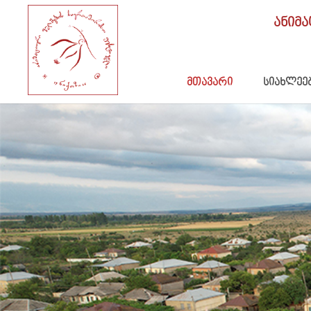
ანიმ
მთავარი
სიახლეე